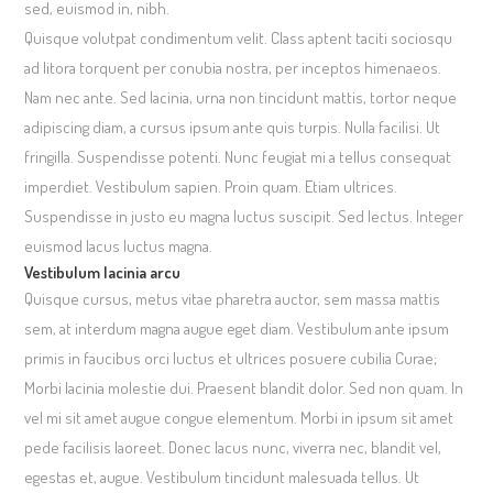
sed, euismod in, nibh.
Quisque volutpat condimentum velit. Class aptent taciti sociosqu
ad litora torquent per conubia nostra, per inceptos himenaeos.
Nam nec ante. Sed lacinia, urna non tincidunt mattis, tortor neque
adipiscing diam, a cursus ipsum ante quis turpis. Nulla facilisi. Ut
fringilla. Suspendisse potenti. Nunc feugiat mi a tellus consequat
imperdiet. Vestibulum sapien. Proin quam. Etiam ultrices.
Suspendisse in justo eu magna luctus suscipit. Sed lectus. Integer
euismod lacus luctus magna.
Vestibulum lacinia arcu
Quisque cursus, metus vitae pharetra auctor, sem massa mattis
sem, at interdum magna augue eget diam. Vestibulum ante ipsum
primis in faucibus orci luctus et ultrices posuere cubilia Curae;
Morbi lacinia molestie dui. Praesent blandit dolor. Sed non quam. In
vel mi sit amet augue congue elementum. Morbi in ipsum sit amet
pede facilisis laoreet. Donec lacus nunc, viverra nec, blandit vel,
egestas et, augue. Vestibulum tincidunt malesuada tellus. Ut