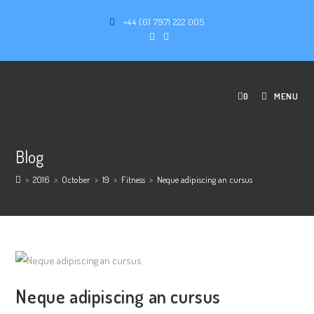
+44 (0) 7971 222 005
0
MENU
Blog
>
2016
>
October
>
19
>
Fitness
>
Neque adipiscing an cursus
Neque adipiscing an cursus