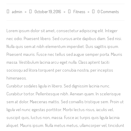
admin
October 19, 2016
Fitness
0 Comments
Lorem ipsum dolor sit amet, consectetur adipiscing elit. Integer
nec odio. Praesent libero. Sed cursus ante dapibus diam. Sed nisi.
Nulla quis sem at nibh elementum imperdiet. Duis sagittis ipsum.
Praesent mauris. Fusce nec tellus sed augue semper porta. Mauris
massa. Vestibulum lacinia arcu eget nulla. Class aptent taciti
sociosqu ad litora torquent per conubia nostra, per inceptos
himenaeos.
Curabitur sodales ligula in libero. Sed dignissim lacinia nunc.
Curabitur tortor. Pellentesque nibh. Aenean quam. In scelerisque
sem at dolor. Maecenas mattis. Sed convallis tristique sem. Proin ut
ligula vel nunc egestas porttitor. Morbi lectus risus, iaculis vel,
suscipit quis, luctus non, massa. Fusce ac turpis quis ligula lacinia
aliquet. Mauris ipsum. Nulla metus metus, ullamcorper vel, tincidunt