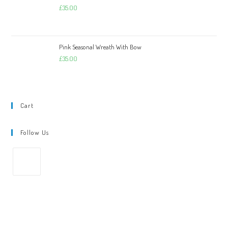
£
35.00
Pink Seasonal Wreath With Bow
£
35.00
Cart
Follow Us