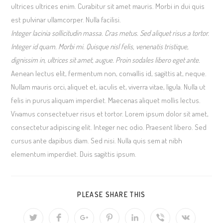
ultrices ultrices enim. Curabitur sit amet mauris. Morbi in dui quis
est pulvinar ullamcorper. Nulla facilisi.
Integer lacinia sollicitudin massa. Cras metus. Sed aliquet risus a tortor.
Integer id quam. Morbi mi. Quisque nisl felis, venenatis tristique,
dignissim in, ultrices sit amet, augue. Proin sodales libero eget ante.
Aenean lectus elit, fermentum non, convallis id, sagittis at, neque.
Nullam mauris orci, aliquet et, iaculis et, viverra vitae, ligula. Nulla ut
felis in purus aliquam imperdiet. Maecenas aliquet mollis lectus.
Vivamus consectetuer risus et tortor. Lorem ipsum dolor sit amet,
consectetur adipiscing elit. Integer nec odio. Praesent libero. Sed
cursus ante dapibus diam. Sed nisi. Nulla quis sem at nibh
elementum imperdiet. Duis sagittis ipsum.
PLEASE SHARE THIS